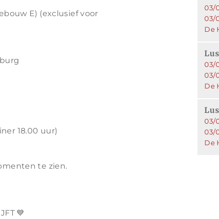
03/
gebouw E) (exclusief voor
03/
De 
Lus
lburg
03/
03/0
De 
Lus
03/
ner 18.00 uur)
03/0
De 
momenten te zien.
 JFT 💙