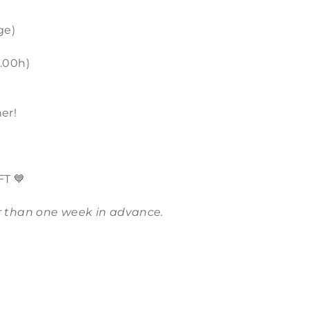
ge)
8.00h)
er!
FT 💙
r than one week in advance.