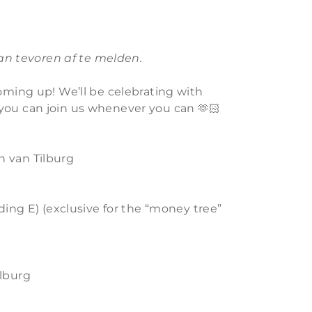
 van tevoren af te melden.
oming up! We’ll be celebrating with
you can join us whenever you can 🫶🏻
n van Tilburg
lding E) (exclusive for the “money tree”
ilburg