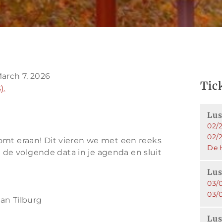
March 7, 2026
Tic
).
Lus
02/
02/
omt eraan! Dit vieren we met een reeks
De 
et de volgende data in je agenda en sluit
Lus
03/0
03/0
an Tilburg
Lus