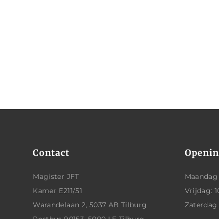
Contact
Openin
Magister JFT
Maandag t
Kamer E211/51
Vrijdag: 1
Warandelaan 2, 5037 AB Tilburg
Zaterdag