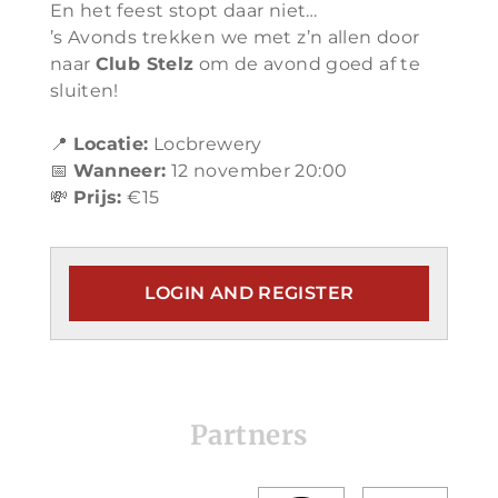
En het feest stopt daar niet…
’s Avonds trekken we met z’n allen door
naar
Club Stelz
om de avond goed af te
sluiten!
📍
Locatie:
Locbrewery
📅
Wanneer:
12 november 20:00
💸
Prijs:
€15
LOGIN AND REGISTER
Partners