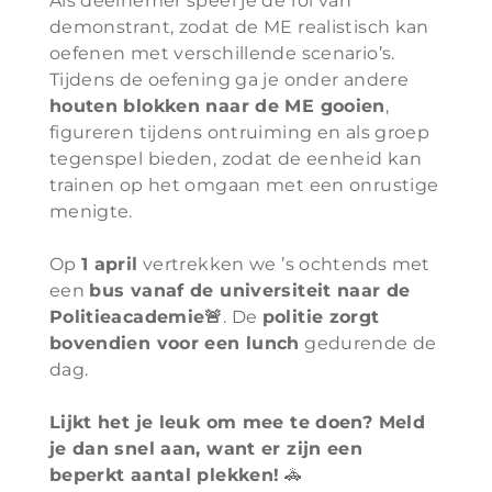
Als deelnemer speel je de rol van
demonstrant, zodat de ME realistisch kan
oefenen met verschillende scenario’s.
Tijdens de oefening ga je onder andere
houten blokken naar de ME gooien
,
figureren tijdens ontruiming en als groep
tegenspel bieden, zodat de eenheid kan
trainen op het omgaan met een onrustige
menigte.
Op
1 april
vertrekken we ’s ochtends met
een
bus vanaf de universiteit naar de
Politieacademie🚨
. De
politie zorgt
bovendien voor een lunch
gedurende de
dag.
Lijkt het je leuk om mee te doen? Meld
je dan snel aan, want er zijn een
beperkt aantal plekken!
🚓