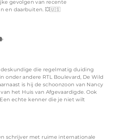
ijke gevolgen van recente
n en daarbuiten. 💥🇺🇸
️
s deskundige die regelmatig duiding
 in onder andere RTL Boulevard, De Wild
aarnaast is hij de schoonzoon van Nancy
er van het Huis van Afgevaardigde. Ook
Een echte kenner die je niet wilt
 en schrijver met ruime internationale