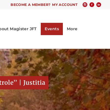
BECOME A MEMBER?
MY ACCOUNT
le’’ | Justitia