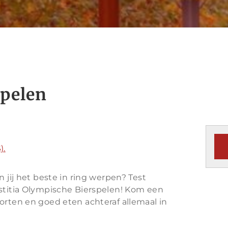
Spelen
).
n jij het beste in ring werpen? Test
stitia Olympische Bierspelen! Kom een
orten en goed eten achteraf allemaal in