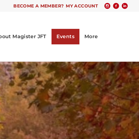
BECOME A MEMBER?
MY ACCOUNT