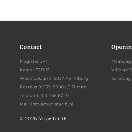
Contact
Openin
Magister JFT
Maandag t
Kamer E211/51
Vrijdag: 1
Warandelaan 2, 5037 AB Tilburg
Zaterdag
Postbus 90153, 5000 LE Tilburg
Telefoon: 013 466 80 73
Mail: info@magisterjft.nl
© 2026
Magister JFT