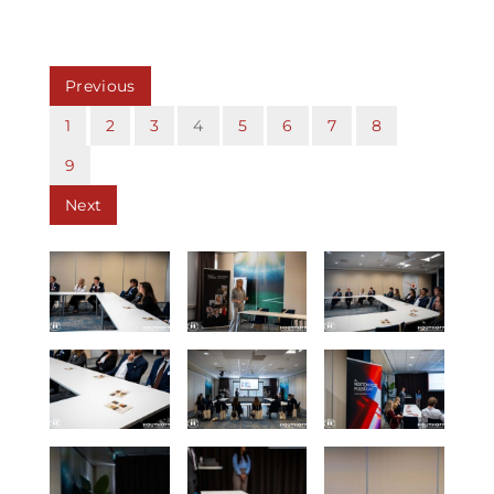
Previous
1
2
3
4
5
6
7
8
9
Next