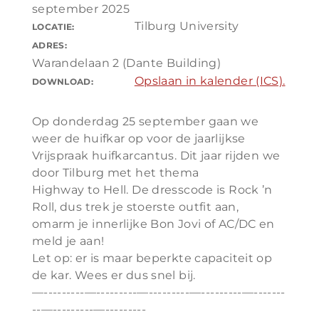
september 2025
Tilburg University
LOCATIE:
ADRES:
Warandelaan 2 (Dante Building)
Opslaan in kalender (ICS).
DOWNLOAD:
Op donderdag 25 september gaan we
weer de huifkar op voor de jaarlijkse
Vrijspraak huifkarcantus. Dit jaar rijden we
door Tilburg met het thema
Highway to Hell. De dresscode is Rock ’n
Roll, dus trek je stoerste outfit aan,
omarm je innerlijke Bon Jovi of AC/DC en
meld je aan!
Let op: er is maar beperkte capaciteit op
de kar. Wees er dus snel bij.
—---------—---------—---------—---------—-------
--—---------—---------