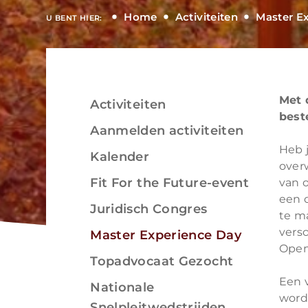
Home
Activiteiten
Master E
U BENT HIER:
Met 
Activiteiten
Bekijken
best
Aanmelden activiteiten
Heb j
Kalender
over
Fit For the Future-event
van 
een o
Bekijken
Juridisch Congres
te ma
versc
Master Experience Day
Open
Topadvocaat Gezocht
Een 
Nationale
wordt
Snelpleitwedstrijden