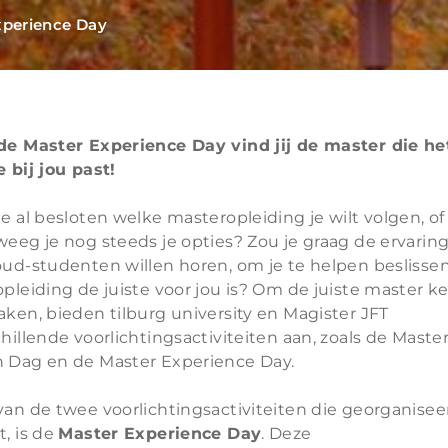
xperience Day
de Master Experience Day vind jij de master die he
e bij jou past!
e al besloten welke masteropleiding je wilt volgen, of
weeg je nog steeds je opties? Zou je graag de ervarin
oud-studenten willen horen, om je te helpen beslissen
pleiding de juiste voor jou is? Om de juiste master k
ken, bieden tilburg university en Magister JFT
hillende voorlichtingsactiviteiten aan, zoals de Maste
 Dag en de Master Experience Day.
van de twee voorlichtingsactiviteiten die georganisee
, is de
Master Experience Day
. Deze