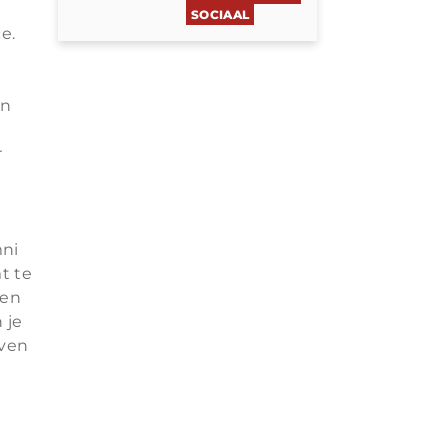
SOCIAAL
e.
en
r
mni
t te
ben
 je
oven