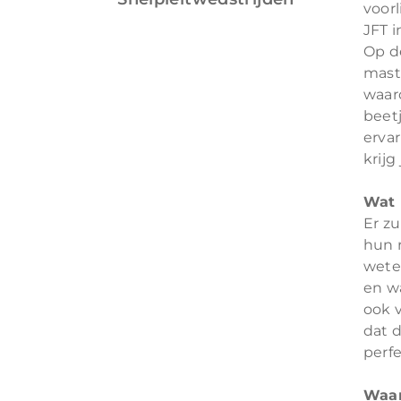
voorl
JFT 
Op d
mast
waar
beet
erva
krijg
Wat 
Er zu
hun 
wete
en w
ook v
dat d
perf
Waa