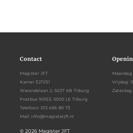
Contact
Openin
Magister JFT
Maandag t
Kamer E211/51
Vrijdag: 1
Warandelaan 2, 5037 AB Tilburg
Zaterdag
Postbus 90153, 5000 LE Tilburg
Telefoon: 013 466 80 73
Mail: info@magisterjft.nl
© 2026
Magister JFT