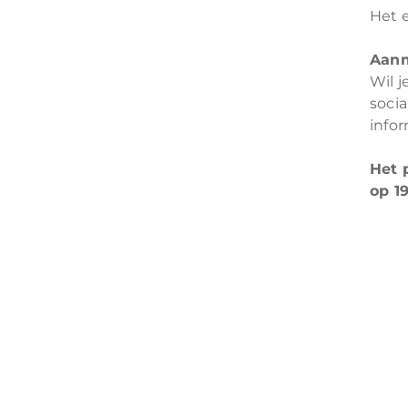
Het 
Aan
Wil 
soci
info
Het 
op 1