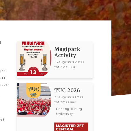
t
Magipark
Activity
13 augustus 20:00
tot 23:59 uur
gen
 of
euze
TUC 2026
31 augustus 17:00
r
tot 22:00 uur
Parking Tilburg
University
rd
MAGISTER JFT
CENTRAL