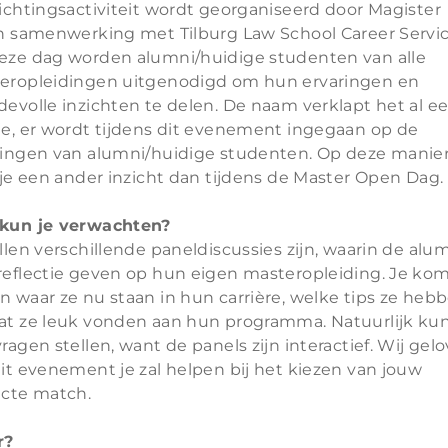
ichtingsactiviteit wordt georganiseerd door Magister
in samenwerking met Tilburg Law School Career Servic
eze dag worden alumni/huidige studenten van alle
eropleidingen uitgenodigd om hun ervaringen en
devolle inzichten te delen. De naam verklapt het al e
je, er wordt tijdens dit evenement ingegaan op de
ringen van alumni/huidige studenten. Op deze manie
 je een ander inzicht dan tijdens de Master Open Dag.
kun je verwachten?
llen verschillende paneldiscussies zijn, waarin de alu
reflectie geven op hun eigen masteropleiding. Je kom
n waar ze nu staan in hun carrière, welke tips ze heb
at ze leuk vonden aan hun programma. Natuurlijk kun
ragen stellen, want de panels zijn interactief. Wij gel
it evenement je zal helpen bij het kiezen van jouw
ecte match.
r?