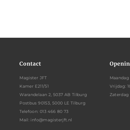
Contact
Openin
Magister JFT
Maandag t
Kamer E211/51
Vrijdag: 1
Warandelaan 2, 5037 AB Tilburg
Zaterdag
Postbus 90153, 5000 LE Tilburg
Telefoon: 013 466 80 73
Mail: info@magisterjft.nl