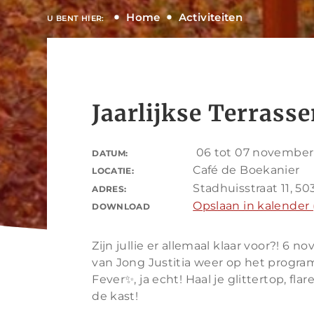
Home
Activiteiten
U BENT HIER:
Jaarlijkse Terrass
06 tot 07 november
DATUM:
Café de Boekanier
LOCATIE:
Stadhuisstraat 11, 50
ADRES:
Opslaan in kalender (
DOWNLOAD
Zijn jullie er allemaal klaar voor?! 6 
van Jong Justitia weer op het progra
Fever✨, ja echt! Haal je glittertop, fl
de kast!