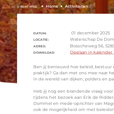
Home
Activiteiten
U BENT HIER:
01 december 2025
DATUM:
Waterschap De Do
LOCATIE:
Bosscheweg 56, 528
ADRES:
Opslaan in kalender (
DOWNLOAD
Ben jij benieuwd hoe beleid, bestuu
praktijk? Ga dan met ons mee naar h
in de wereld van dijken, polders en par
Heb jij nog een brandende vraag voor
tijdens het bezoek aan Erik de Ridde
Dommel en mede-oprichter van Magist
ook de mogelijkheid om met beleids