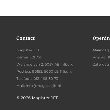
Contact
Openin
Magister JFT
Maandag t
Kamer E211/51
Vrijdag: 1
Warandelaan 2, 5037 AB Tilburg
Zaterdag
Postbus 90153, 5000 LE Tilburg
Telefoon: 013 466 80 73
Mail: info@magisterjft.nl
© 2026
Magister JFT