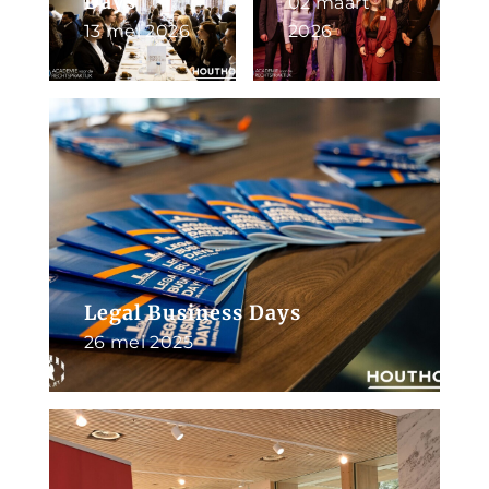
Days
02 maart
13 mei 2026
2026
Legal Business Days
26 mei 2025