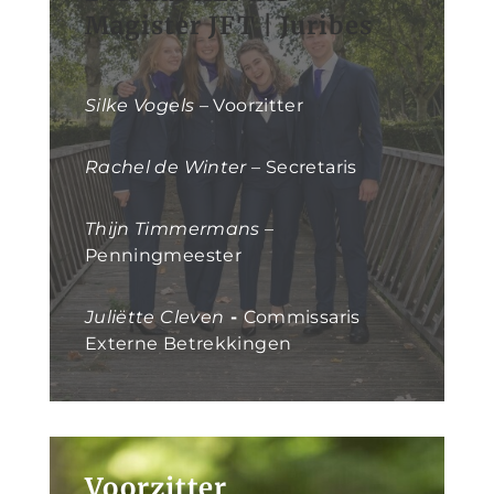
Magister JFT | Juribes
Silke Vogels
– Voorzitter
Rachel de Winter
– Secretaris
Thijn Timmermans
–
Penningmeester
Juliëtte Cleven
-
Commissaris
Externe Betrekkingen
Voorzitter