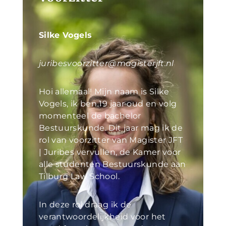
Silke Vogels
juribesvoorzitter@magisterjft.nl
Hoi allemaal! Mijn naam is Silke
Vogels, ik ben 19 jaar oud en volg
momenteel de bachelor
Bestuurskunde. Dit jaar mag ik de
rol van voorzitter van Magister JFT
| Juribes vervullen, de Kamer voor
alle studenten Bestuurskunde aan
Tilburg Law School.
In deze rol draag ik de
verantwoordelijkheid voor het