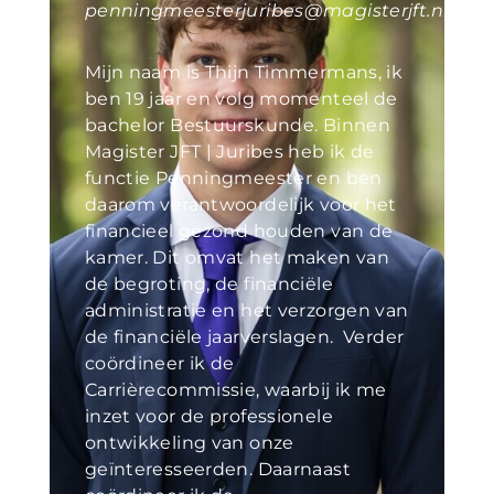
penningmeesterjuribes@magisterjft.nl
Mijn naam is Thijn Timmermans, ik
ben 19 jaar en volg momenteel de
bachelor Bestuurskunde. Binnen
Magister JFT | Juribes heb ik de
functie Penningmeester en ben
daarom verantwoordelijk voor het
financieel gezond houden van de
kamer. Dit omvat het maken van
de begroting, de financiële
administratie en het verzorgen van
de financiële jaarverslagen. Verder
coördineer ik de
Carrièrecommissie, waarbij ik me
inzet voor de professionele
ontwikkeling van onze
geïnteresseerden. Daarnaast